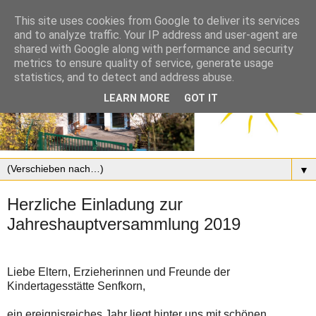
This site uses cookies from Google to deliver its services
and to analyze traffic. Your IP address and user-agent are
shared with Google along with performance and security
metrics to ensure quality of service, generate usage
statistics, and to detect and address abuse.
LEARN MORE
GOT IT
▼
Herzliche Einladung zur
Jahreshauptversammlung 2019
Liebe Eltern, Erzieherinnen und Freunde der
Kindertagesstätte Senfkorn,
ein ereignisreiches Jahr liegt hinter uns mit schönen