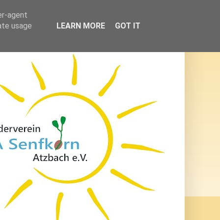
er-agent
rate usage
LEARN MORE
GOT IT