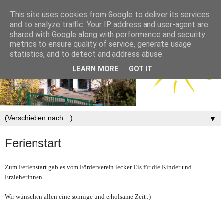
This site uses cookies from Google to deliver its services
and to analyze traffic. Your IP address and user-agent are
shared with Google along with performance and security
metrics to ensure quality of service, generate usage
statistics, and to detect and address abuse.
LEARN MORE
GOT IT
▼
Ferienstart
Zum Ferienstart gab es vom Förderverein lecker Eis für die Kinder und
ErzieherInnen.
Wir wünschen allen eine sonnige und erholsame Zeit :)